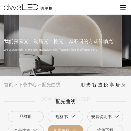
我们探索光、制造光、控光，以不同的方式传输光
We explore light, make light,manipulate light, Transmit light in different ways
首页
>
下载中心
>
配光曲线
用光智造悦享居所
DOWNLOAD CENTER
配光曲线
品牌册
规格书
安装说明书
软件下载
产品线图
配光曲线