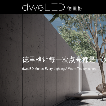
德里格让每一次点亮都是一
dweLED Makes Every LIghting A Warm Transmission