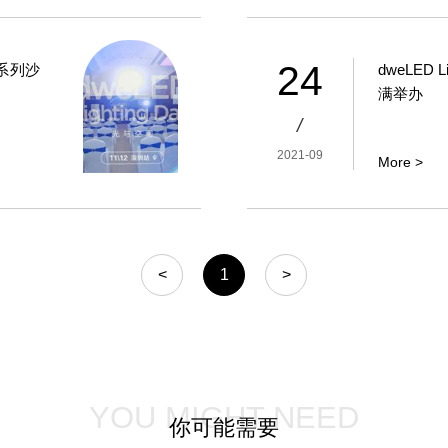
24
ay系列沙
dweLED 
满举办
/
2021-09
More >
<
1
>
YOU MIGHT NEED
你可能需要